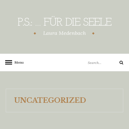
Skip
to
content
P.S.: … FÜR DIE SEELE
Laura Medenbach
Search
Menu
Search
for:
UNCATEGORIZED