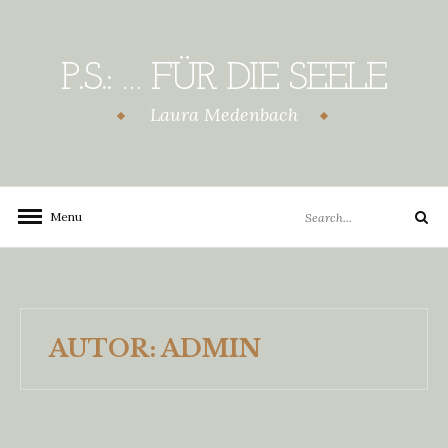
Skip
to
content
P.S.: … FÜR DIE SEELE
Laura Medenbach
Search
Menu
Search
for:
AUTOR:
ADMIN